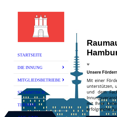
Raumaus
Hambu
STARTSEITE
DIE INNUNG
Unsere Förderm
Mit einer Förd
MITGLIEDSBETRIEBE
unterstützen, 
und dem Fachk
STAMMTISCH
Innungsverans
mit Ihrer Unt
TERMINE
erfolgreiche Zu