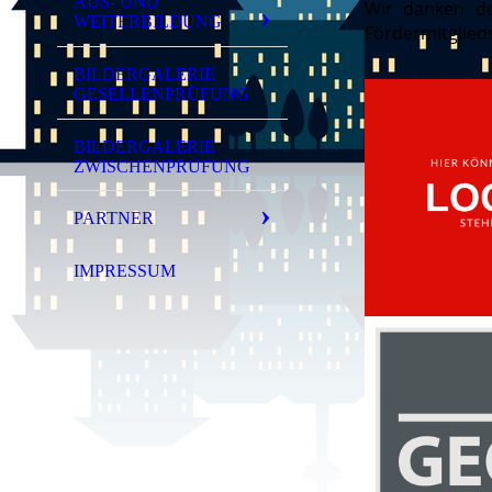
AUS- UND
Wir danken de
WEITERBILDUNG
Fördermitglieds
BILDERGALERIE
GESELLENPRÜFUNG
BILDERGALERIE
ZWISCHENPRÜFUNG
PARTNER
IMPRESSUM