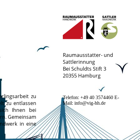
Raumausstatter- und
Sattlerinnung
Bei Schuldts Stift 3
20355 Hamburg
rlingsarbeit zu
Telefon: +49 40 3574460 E-
lt zu entlassen
Mail: info@vig-hh.de
sich Ihnen bei
ern. Gemeinsam
ndwerk in eine