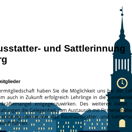
statter- und Sattlerinnung
rg
itglieder
ermitgliedschaft haben Sie die Möglichkeit uns bei der Leh
um auch in Zukunft erfolgreich Lehrlinge in die Gesellenwe
räftemangel entgegenzuwirken. Des weiteren bietet 
taltungen die Gelegenheit zum Austausch mit Firmeninhab
erstützung können wir das Raumausstatter- und Sattlerha
kunft führen.